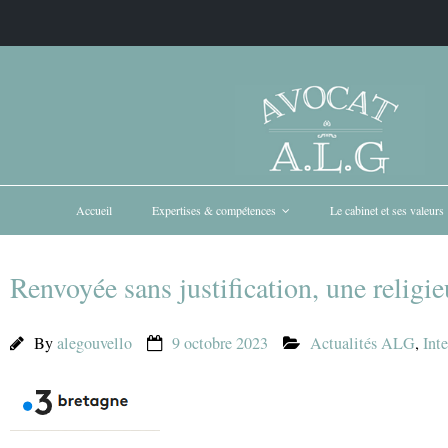
Accueil
Expertises & compétences
Le cabinet et ses valeurs
Renvoyée sans justification, une religie
By
alegouvello
9 octobre 2023
Actualités ALG
,
Int