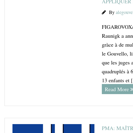
APPLIQUER 
By
alegouve
FIGAROVOX/E
Raunigk a anno
gràce à de mul
le Gouvello, l
que les juges 
quadruplés à 6
13 enfants et
Read More
PMA: MAÎT