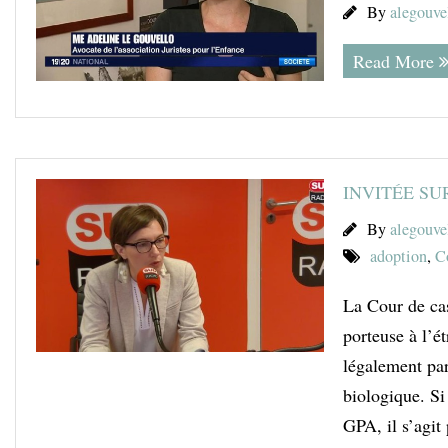
By
alegouve
Read More
INVITÉE SU
By
alegouve
adoption
,
C
La Cour de cas
porteuse à l’é
légalement par
biologique. Si
GPA, il s’agit