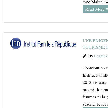
avec Maître Ad
Read More
UNE EXIGEN
TOURISME 
By
alegouve
Contribution i
Institut Fami
2013 instauran
procréation mé
femmes ni la g
susciter le re