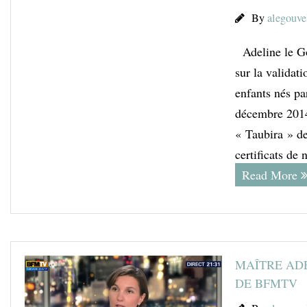
By
alegouve
Adeline le Gou
sur la validati
enfants nés pa
décembre 2014,
« Taubira » de
certificats de 
Read More
MAÎTRE ADE
DE BFMTV