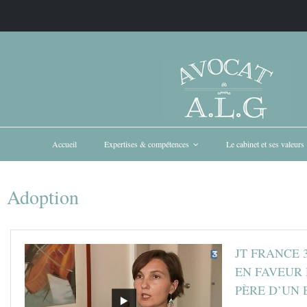
Accueil
Expertises & compétences
Le cabinet et ses valeurs
Adoption
JT FRANCE 
EN FAVEUR 
PÈRE D’UN 