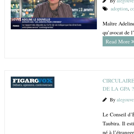
By
alegouve
adoption
,
co
Maître Adeline
qu’avocat de l
Read More
CIRCULAIRE
DE LA GPA ?
By
alegouve
Le Conseil d’Ét
Taubira. Il es
né à l’étrange