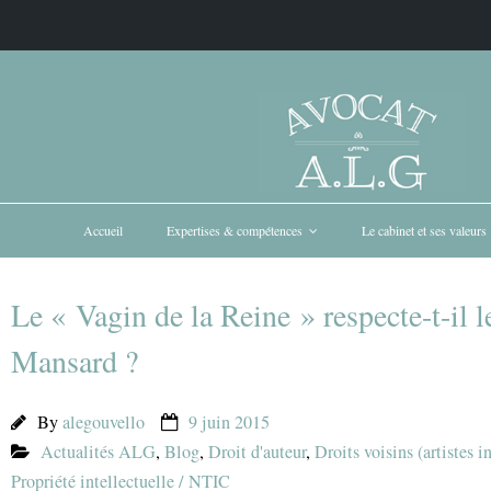
Accueil
Expertises & compétences
Le cabinet et ses valeurs
Le « Vagin de la Reine » respecte-t-il l
Mansard ?
By
alegouvello
9 juin 2015
Actualités ALG
,
Blog
,
Droit d'auteur
,
Droits voisins (artistes in
Propriété intellectuelle / NTIC