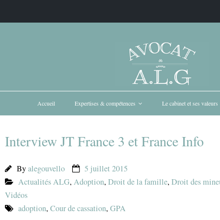
Accueil
Expertises & compétences
Le cabinet et ses valeurs
Interview JT France 3 et France Info
By
alegouvello
5 juillet 2015
Actualités ALG
,
Adoption
,
Droit de la famille
,
Droit des mineu
Vidéos
adoption
,
Cour de cassation
,
GPA