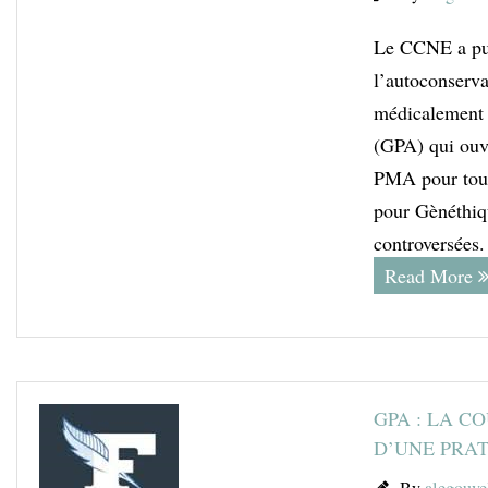
Le CCNE a pub
l’autoconserva
médicalement a
(GPA) qui ouvr
PMA pour tout
pour Gènéthiqu
controversées
Read More
GPA : LA C
D’UNE PRAT