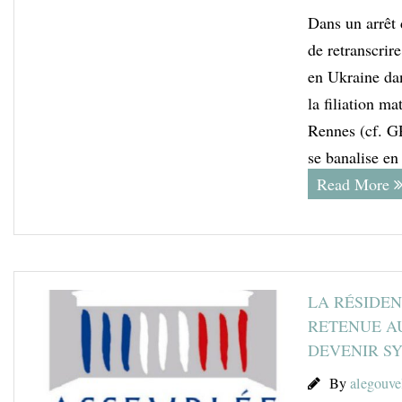
Dans un arrêt 
de retranscrir
en Ukraine dans
la filiation m
Rennes (cf. GPA
se banalise e
Read More
LA RÉSIDEN
RETENUE AU
DEVENIR S
By
alegouve