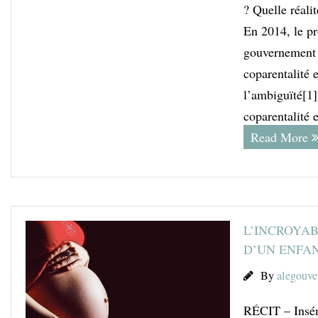
? Quelle réali
En 2014, le pr
gouvernement s
coparentalité 
l’ambiguïté[1].
coparentalité 
Read More
L’INCROYAB
D’UN ENFAN
By
alegouve
RÉCIT – Insémi