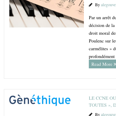
By
alegouve
Par un arrêt d
décision de la
droit moral de
Poulenc sur le
carmélites » d
profondément 
Read More
LE CCNE OU
TOUTES », 
By
alegouve