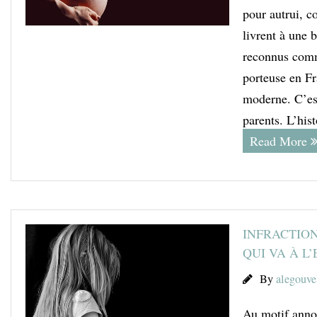
pour autrui, c
livrent à une 
reconnus comm
porteuse en F
moderne. C’est
parents. L’hi
Read More
INFRACTION
QUI VA À L
By
alegouve
Au motif annon