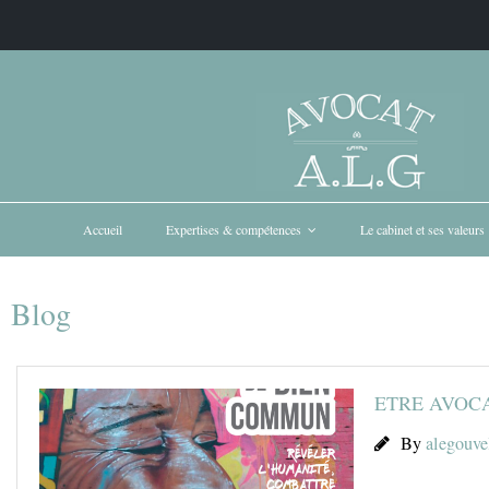
Accueil
Expertises & compétences
Le cabinet et ses valeurs
Blog
ETRE AVOCA
By
alegouve