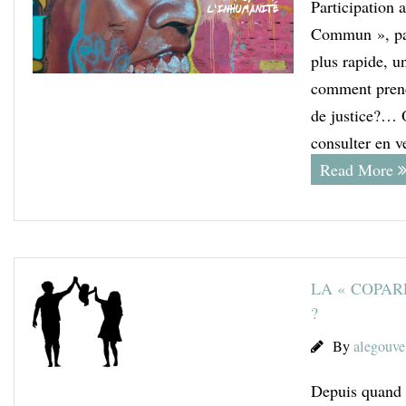
Participation
Commun », par
plus rapide, u
comment prendr
de justice?… O
consulter en v
Read More
LA « COPAR
?
By
alegouve
Depuis quand p