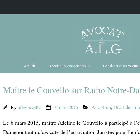
Accueil
Expertises & compétences
Le cabinet et ses valeurs
Maître le Gouvello sur Radio Notre-D
By
alegouvello
7 mars 2015
Adoption
,
Droit des min
Le 6 mars 2015, maître Adeline le Gouvello a participé à l’
Dame en tant qu’avocate de l’association Juristes pour l’enf