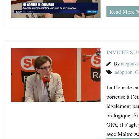
Read More
INVITÉE SU
By
alegouve
adoption
,
C
La Cour de cas
porteuse à l’é
légalement par
biologique. Si
GPA, il s’agit
avec Maître Ad