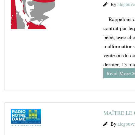
By
alegouve
Rappelons ce q
contrat par le
bébé, avec cho
malformations,
vente ou du co
dernier, 13 ma
Read More
MAÎTRE LE
By
alegouve