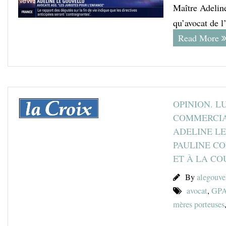
Maître Adeline
qu’avocat de l
Read More
OPINION. L
COMMERCIA
ADELINE LE
PAULINE CO
ET À LA CO
By
alegouve
avocat
,
GP
mères porteuses