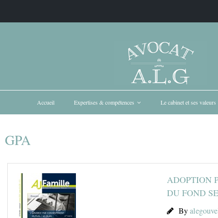
Accueil
Expertises & compétences
Le cabinet et ses valeurs
GPA
ADOPTION P
DU FOND S
By
alegouve