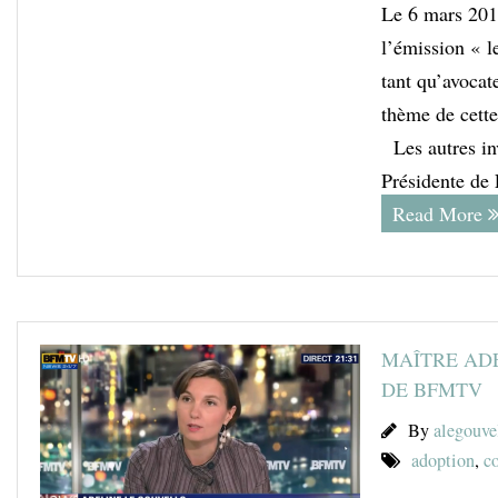
Le 6 mars 2015
l’émission « 
tant qu’avocate
thème de cette
Les autres i
Présidente de
Read More
MAÎTRE ADE
DE BFMTV
By
alegouve
adoption
,
co