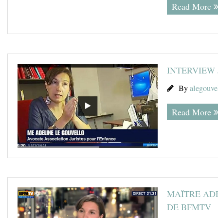
Read More
INTERVIEW 
By
alegouve
Read More
MAÎTRE ADE
DE BFMTV