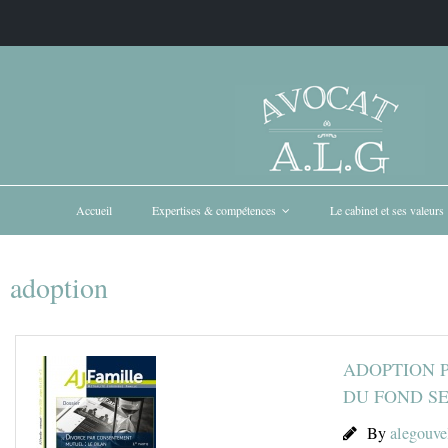
Accueil
Expertises & compétences
Le cabinet et ses valeurs
adoption
ADOPTION P
DU FOND S
By
alegouve