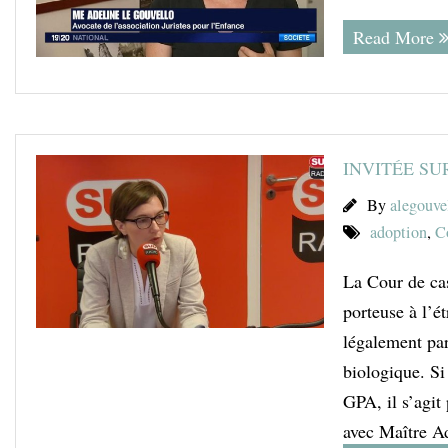
Read More
INVITÉE SU
By
alegouve
adoption
,
C
La Cour de cas
porteuse à l’é
légalement par
biologique. Si
GPA, il s’agit
avec Maître Ad