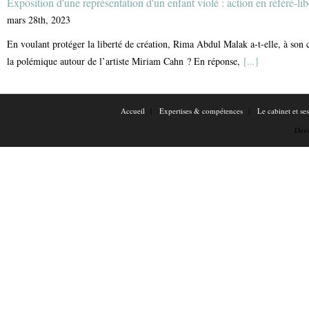
Exposition d'une représentation d'un enfant violé : action en référé-li
mars 28th, 2023
En voulant protéger la liberté de création, Rima Abdul Malak a-t-elle, à son c
la polémique autour de l’artiste Miriam Cahn ? En réponse,
[...]
Accueil
Expertises & compétences
Le cabinet et se
Dev