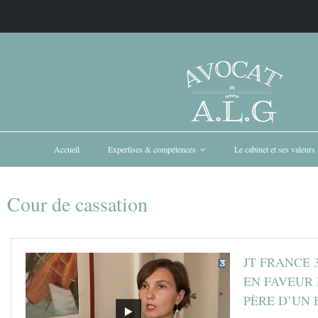
Accueil
Expertises & compétences
Le cabinet et ses valeurs
Cour de cassation
JT FRANCE 
EN FAVEUR 
PÈRE D’UN 