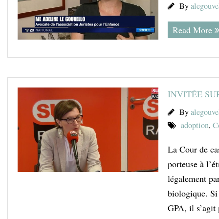
By
alegouve
Read More
INVITÉE SU
By
alegouve
adoption
,
C
La Cour de cas
porteuse à l’é
légalement par
biologique. Si
GPA, il s’agit